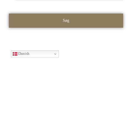
Søg
Danish
Unikke ophold i
slotsomgivelser, grøn natur
og forskellige boligstørrelser
✓ Historiske rammer ✓ Naturskønne
områder ✓ Forskellige boligstørrelser
✓ Faciliteter som sauna, svømmehal og